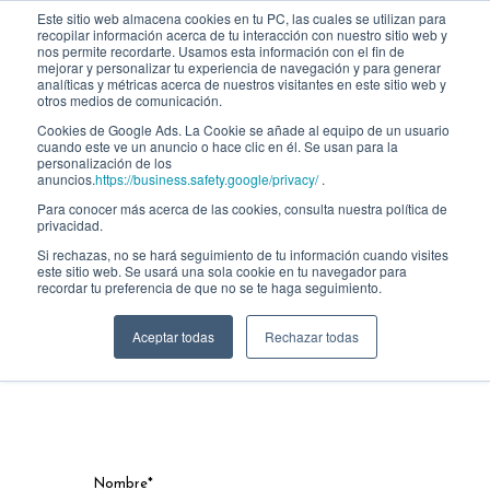
Este sitio web almacena cookies en tu PC, las cuales se utilizan para
recopilar información acerca de tu interacción con nuestro sitio web y
nos permite recordarte. Usamos esta información con el fin de
mejorar y personalizar tu experiencia de navegación y para generar
analíticas y métricas acerca de nuestros visitantes en este sitio web y
otros medios de comunicación.
Cookies de Google Ads. La Cookie se añade al equipo de un usuario
cuando este ve un anuncio o hace clic en él. Se usan para la
personalización de los
anuncios.
https://business.safety.google/privacy/
.
Para conocer más acerca de las cookies, consulta nuestra política de
privacidad.
Si rechazas, no se hará seguimiento de tu información cuando visites
Inscripción - Curso
este sitio web. Se usará una sola cookie en tu navegador para
recordar tu preferencia de que no se te haga seguimiento.
Gratuito: Corporate
Aceptar todas
Rechazar todas
Finance
Nombre
*